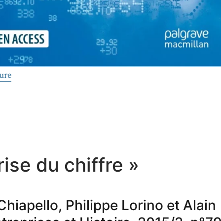
de « « Archaeology of a Quantification Device: Quantifi
ure
ise du chiffre »
hiapello, Philippe Lorino et Alain