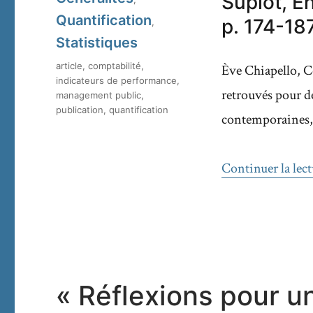
Supiot, En
Quantification
p. 174-187
,
Statistiques
Étiquettes
article
,
comptabilité
,
Ève Chiapello, C
indicateurs de performance
,
retrouvés pour dé
management public
,
publication
,
quantification
contemporaines,
Continuer la lect
« Réflexions pour un