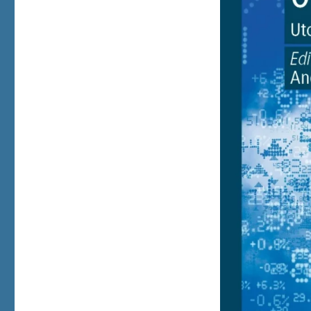
Quantification
Device:
Quantification,
Policies
and
Politics
in
French
Higher
Education »