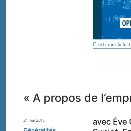
Continuer la lect
« A propos de l’empr
avec Ève C
Publié
21 mai 2015
le
Catégories
Généralités
,