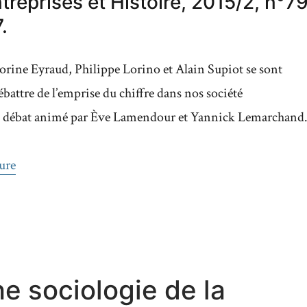
treprises et Histoire, 2015/2, n°79
.
orine Eyraud, Philippe Lorino et Alain Supiot se sont
battre de l’emprise du chiffre dans nos société
 débat animé par Ève Lamendour et Yannick Lemarchand
de « « A propos de l’emprise du chiffre » »
ure
e sociologie de la